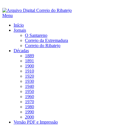
Saltar
para
Menu
conteúdo
Início
Jornais
O Santareno
Correio da Extremadura
Correio do Ribatejo
Décadas
1889
1891
1900
1910
1920
1930
1940
1950
1960
1970
1980
1990
2000
Versão PDF e Impressão