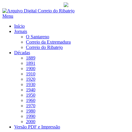
Saltar
para
Menu
conteúdo
Início
Jornais
O Santareno
Correio da Extremadura
Correio do Ribatejo
Décadas
1889
1891
1900
1910
1920
1930
1940
1950
1960
1970
1980
1990
2000
Versão PDF e Impressão