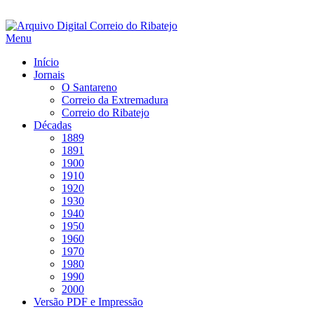
Saltar
para
Menu
conteúdo
Início
Jornais
O Santareno
Correio da Extremadura
Correio do Ribatejo
Décadas
1889
1891
1900
1910
1920
1930
1940
1950
1960
1970
1980
1990
2000
Versão PDF e Impressão