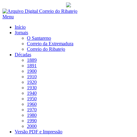
Saltar
para
Menu
conteúdo
Início
Jornais
O Santareno
Correio da Extremadura
Correio do Ribatejo
Décadas
1889
1891
1900
1910
1920
1930
1940
1950
1960
1970
1980
1990
2000
Versão PDF e Impressão