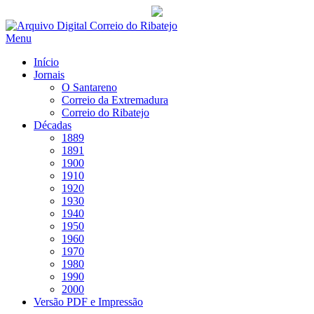
Saltar
para
Menu
conteúdo
Início
Jornais
O Santareno
Correio da Extremadura
Correio do Ribatejo
Décadas
1889
1891
1900
1910
1920
1930
1940
1950
1960
1970
1980
1990
2000
Versão PDF e Impressão