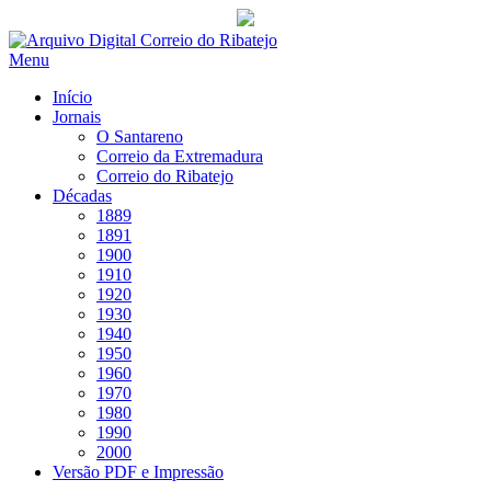
Saltar
para
Menu
conteúdo
Início
Jornais
O Santareno
Correio da Extremadura
Correio do Ribatejo
Décadas
1889
1891
1900
1910
1920
1930
1940
1950
1960
1970
1980
1990
2000
Versão PDF e Impressão