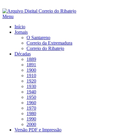
Saltar
para
Menu
conteúdo
Início
Jornais
O Santareno
Correio da Extremadura
Correio do Ribatejo
Décadas
1889
1891
1900
1910
1920
1930
1940
1950
1960
1970
1980
1990
2000
Versão PDF e Impressão