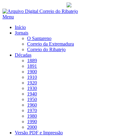
Saltar
para
Menu
conteúdo
Início
Jornais
O Santareno
Correio da Extremadura
Correio do Ribatejo
Décadas
1889
1891
1900
1910
1920
1930
1940
1950
1960
1970
1980
1990
2000
Versão PDF e Impressão