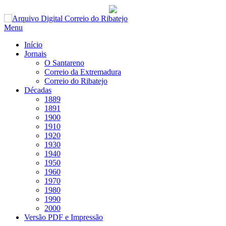
Saltar
para
Menu
conteúdo
Início
Jornais
O Santareno
Correio da Extremadura
Correio do Ribatejo
Décadas
1889
1891
1900
1910
1920
1930
1940
1950
1960
1970
1980
1990
2000
Versão PDF e Impressão