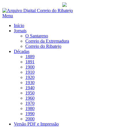
Saltar
para
Menu
conteúdo
Início
Jornais
O Santareno
Correio da Extremadura
Correio do Ribatejo
Décadas
1889
1891
1900
1910
1920
1930
1940
1950
1960
1970
1980
1990
2000
Versão PDF e Impressão