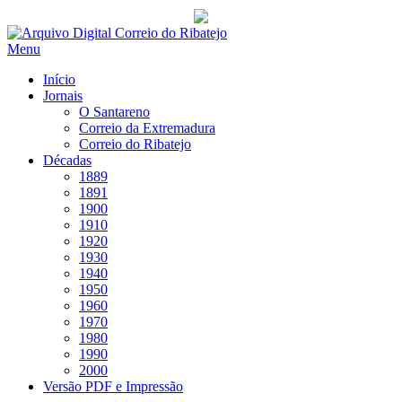
Saltar
para
Menu
conteúdo
Início
Jornais
O Santareno
Correio da Extremadura
Correio do Ribatejo
Décadas
1889
1891
1900
1910
1920
1930
1940
1950
1960
1970
1980
1990
2000
Versão PDF e Impressão