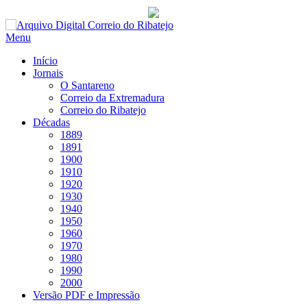
Saltar
para
Menu
conteúdo
Início
Jornais
O Santareno
Correio da Extremadura
Correio do Ribatejo
Décadas
1889
1891
1900
1910
1920
1930
1940
1950
1960
1970
1980
1990
2000
Versão PDF e Impressão