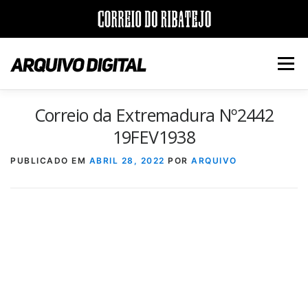
Saltar
para
Menu
conteúdo
Correio da Extremadura Nº2442
INÍCIO
JORNAIS
DÉCADAS
19FEV1938
PUBLICADO EM
ABRIL 28, 2022
POR
ARQUIVO
VERSÃO PDF E IMPRESSÃO