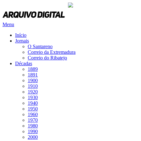
Saltar
para
conteúdo
Menu
Início
Jornais
O Santareno
Correio da Extremadura
Correio do Ribatejo
Décadas
1889
1891
1900
1910
1920
1930
1940
1950
1960
1970
1980
1990
2000