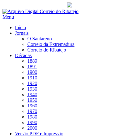
Saltar
para
Menu
conteúdo
Início
Jornais
O Santareno
Correio da Extremadura
Correio do Ribatejo
Décadas
1889
1891
1900
1910
1920
1930
1940
1950
1960
1970
1980
1990
2000
Versão PDF e Impressão