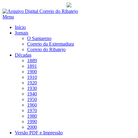
Saltar
para
Menu
conteúdo
Início
Jornais
O Santareno
Correio da Extremadura
Correio do Ribatejo
Décadas
1889
1891
1900
1910
1920
1930
1940
1950
1960
1970
1980
1990
2000
Versão PDF e Impressão