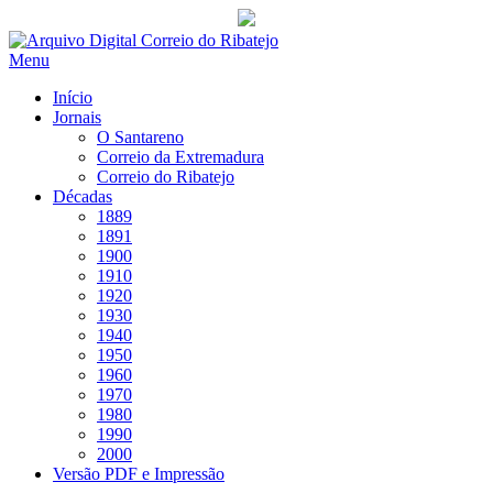
Saltar
para
Menu
conteúdo
Início
Jornais
O Santareno
Correio da Extremadura
Correio do Ribatejo
Décadas
1889
1891
1900
1910
1920
1930
1940
1950
1960
1970
1980
1990
2000
Versão PDF e Impressão