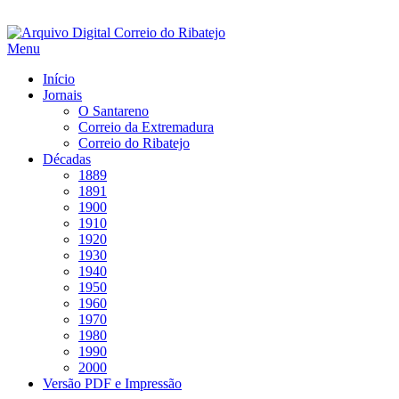
Saltar
para
Menu
conteúdo
Início
Jornais
O Santareno
Correio da Extremadura
Correio do Ribatejo
Décadas
1889
1891
1900
1910
1920
1930
1940
1950
1960
1970
1980
1990
2000
Versão PDF e Impressão