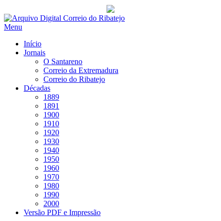
Saltar
para
Menu
conteúdo
Início
Jornais
O Santareno
Correio da Extremadura
Correio do Ribatejo
Décadas
1889
1891
1900
1910
1920
1930
1940
1950
1960
1970
1980
1990
2000
Versão PDF e Impressão