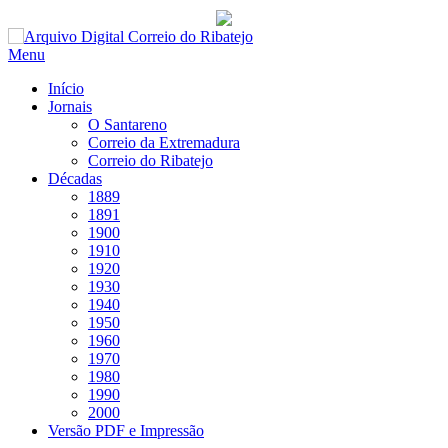
Saltar
para
Menu
conteúdo
Início
Jornais
O Santareno
Correio da Extremadura
Correio do Ribatejo
Décadas
1889
1891
1900
1910
1920
1930
1940
1950
1960
1970
1980
1990
2000
Versão PDF e Impressão